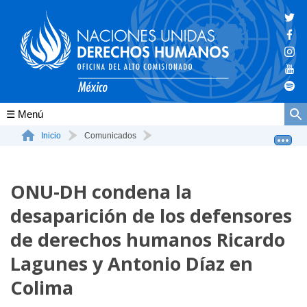
Conócenos
Inicio
Comunicados
ONU-DH condena la desaparición de los defensores de de...
La ONU-DH en el mundo
ONU-DH condena la
La ONU-DH en México
desaparición de los defensores
Vacantes ONU-DH México
de derechos humanos Ricardo
ONU-DH en el tiempo
Lagunes y Antonio Díaz en
Colima