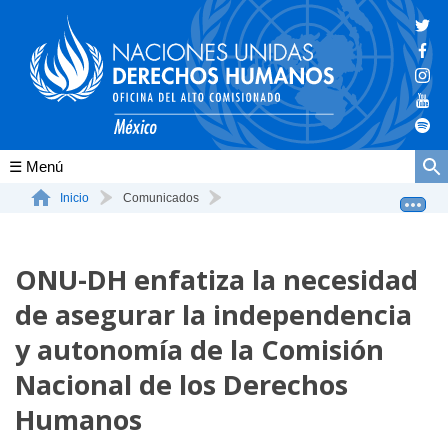
Conócenos
Inicio
Comunicados
ONU-DH enfatiza la necesidad de asegurar la independenc...
La ONU-DH en el mundo
ONU-DH enfatiza la necesidad
La ONU-DH en México
de asegurar la independencia
Vacantes ONU-DH México
y autonomía de la Comisión
ONU-DH en el tiempo
Nacional de los Derechos
Humanos