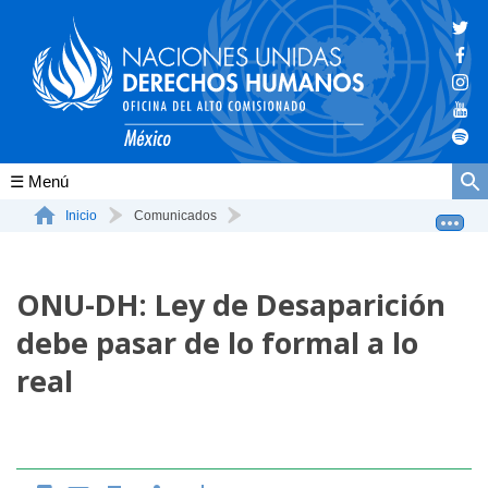
Conócenos
Inicio
Comunicados
ONU-DH: Ley de Desaparición debe pasar de lo formal a ...
La ONU-DH en el mundo
ONU-DH: Ley de Desaparición
La ONU-DH en México
debe pasar de lo formal a lo
Vacantes ONU-DH México
real
ONU-DH en el tiempo