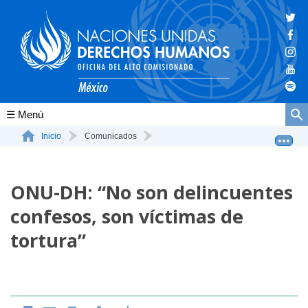
Conócenos
Inicio
Comunicados
ONU-DH: “No son delincuentes confesos, son víctimas ...
La ONU-DH en el mundo
ONU-DH: “No son delincuentes
La ONU-DH en México
confesos, son víctimas de
Vacantes ONU-DH México
tortura”
ONU-DH en el tiempo