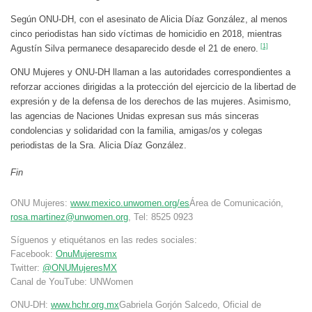
Según ONU-DH, con el asesinato de Alicia Díaz González, al menos
cinco periodistas han sido víctimas de homicidio en 2018, mientras
[1]
Agustín Silva permanece desaparecido desde el 21 de enero.
ONU Mujeres y ONU-DH llaman a las autoridades correspondientes a
reforzar acciones dirigidas a la protección del ejercicio de la libertad de
expresión y de la defensa de los derechos de las mujeres. Asimismo,
las agencias de Naciones Unidas expresan sus más sinceras
condolencias y solidaridad con la familia, amigas/os y colegas
periodistas de la Sra. Alicia Díaz González.
Fin
ONU Mujeres:
www.mexico.unwomen.org/es
Área de Comunicación,
rosa.martinez@unwomen.org
, Tel: 8525 0923
Síguenos y etiquétanos en las redes sociales:
Facebook:
OnuMujeresmx
Twitter:
@ONUMujeresMX
Canal de YouTube: UNWomen
ONU-DH:
www.hchr.org.mx
Gabriela Gorjón Salcedo, Oficial de