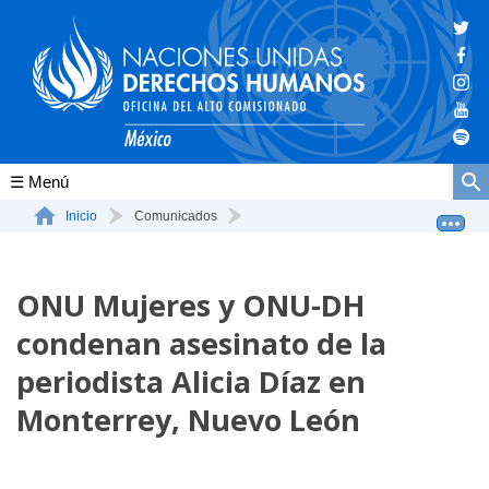
Conócenos
Inicio
Comunicados
ONU Mujeres y ONU-DH condenan asesinato de la periodist...
La ONU-DH en el mundo
ONU Mujeres y ONU-DH
La ONU-DH en México
condenan asesinato de la
Vacantes ONU-DH México
periodista Alicia Díaz en
ONU-DH en el tiempo
Monterrey, Nuevo León