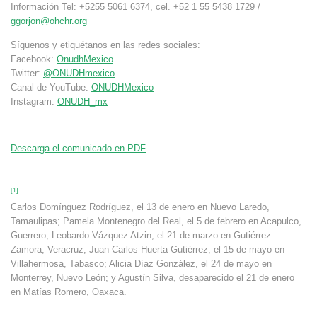
Información Tel: +5255 5061 6374, cel. +52 1 55 5438 1729 /
ggorjon@ohchr.org
Síguenos y etiquétanos en las redes sociales:
Facebook:
OnudhMexico
Twitter:
@ONUDHmexico
Canal de YouTube:
ONUDHMexico
Instagram:
ONUDH_mx
Descarga el comunicado en PDF
[1]
Carlos Domínguez Rodríguez, el 13 de enero en Nuevo Laredo,
Tamaulipas; Pamela Montenegro del Real, el 5 de febrero en Acapulco,
Guerrero; Leobardo Vázquez Atzin, el 21 de marzo en Gutiérrez
Zamora, Veracruz; Juan Carlos Huerta Gutiérrez, el 15 de mayo en
Villahermosa, Tabasco; Alicia Díaz González, el 24 de mayo en
Monterrey, Nuevo León; y Agustín Silva, desaparecido el 21 de enero
en Matías Romero, Oaxaca.