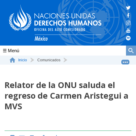
Conócenos
Inicio
Comunicados
Relator de la ONU saluda el regreso de Carmen Aristegui...
La ONU-DH en el mundo
Relator de la ONU saluda el
La ONU-DH en México
regreso de Carmen Aristegui a
Vacantes ONU-DH México
MVS
ONU-DH en el tiempo