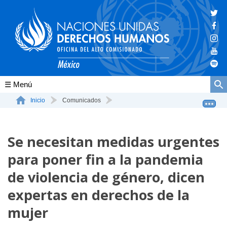
Conócenos
Inicio
Comunicados
Se necesitan medidas urgentes para poner fin a la pande...
La ONU-DH en el mundo
Se necesitan medidas urgentes
La ONU-DH en México
para poner fin a la pandemia
Vacantes ONU-DH México
de violencia de género, dicen
ONU-DH en el tiempo
expertas en derechos de la
mujer