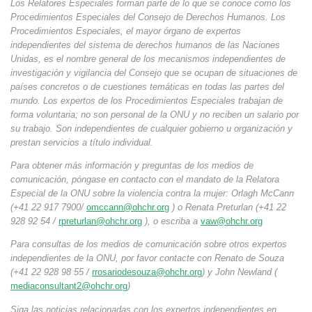
Los Relatores Especiales forman parte de lo que se conoce como los
Procedimientos Especiales del Consejo de Derechos Humanos. Los
Procedimientos Especiales, el mayor órgano de expertos
independientes del sistema de derechos humanos de las Naciones
Unidas, es el nombre general de los mecanismos independientes de
investigación y vigilancia del Consejo que se ocupan de situaciones de
países concretos o de cuestiones temáticas en todas las partes del
mundo. Los expertos de los Procedimientos Especiales trabajan de
forma voluntaria; no son personal de la ONU y no reciben un salario por
su trabajo. Son independientes de cualquier gobierno u organización y
prestan servicios a título individual.
Para obtener más información y preguntas de los medios de
comunicación, póngase en contacto con el mandato de la Relatora
Especial de la ONU sobre la violencia contra la mujer: Orlagh McCann
(+41 22 917 7900/
omccann@ohchr.org
) o Renata Preturlan (+41 22
928 92 54 /
rpreturlan@ohchr.org
), o escriba a
vaw@ohchr.org
Para consultas de los medios de comunicación sobre otros expertos
independientes de la ONU, por favor contacte con Renato de Souza
(+41 22 928 98 55 /
rrosariodesouza@ohchr.org
) y John Newland (
mediaconsultant2@ohchr.org
)
Siga las noticias relacionadas con los expertos independientes en