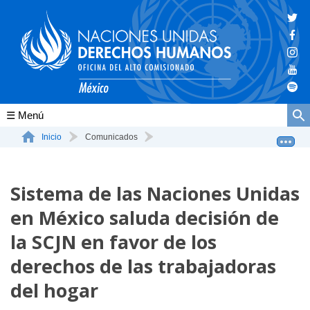
Conócenos
Inicio
Comunicados
Sistema de las Naciones Unidas en México saluda decisi...
La ONU-DH en el mundo
Sistema de las Naciones Unidas
La ONU-DH en México
en México saluda decisión de
Vacantes ONU-DH México
la SCJN en favor de los
ONU-DH en el tiempo
derechos de las trabajadoras
del hogar