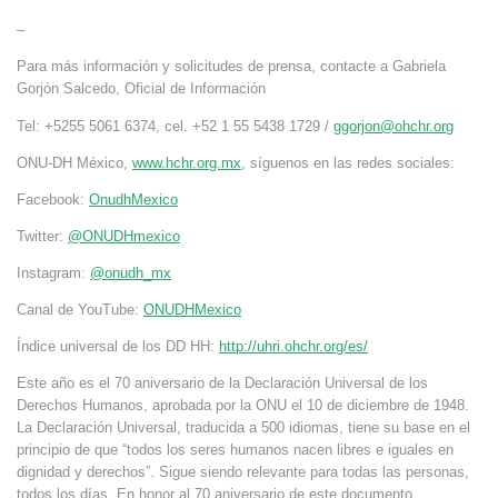
–
Para más información y solicitudes de prensa, contacte a Gabriela
Gorjón Salcedo, Oficial de Información
Tel: +5255 5061 6374, cel. +52 1 55 5438 1729 /
ggorjon@ohchr.org
ONU-DH México,
www.hchr.org.mx
, síguenos en las redes sociales:
Facebook:
OnudhMexico
Twitter:
@ONUDHmexico
Instagram:
@onudh_mx
Canal de YouTube:
ONUDHMexico
Índice universal de los DD HH:
http://uhri.ohchr.org/es/
Este año es el 70 aniversario de la Declaración Universal de los
Derechos Humanos, aprobada por la ONU el 10 de diciembre de 1948.
La Declaración Universal, traducida a 500 idiomas, tiene su base en el
principio de que “todos los seres humanos nacen libres e iguales en
dignidad y derechos”. Sigue siendo relevante para todas las personas,
todos los días. En honor al 70 aniversario de este documento