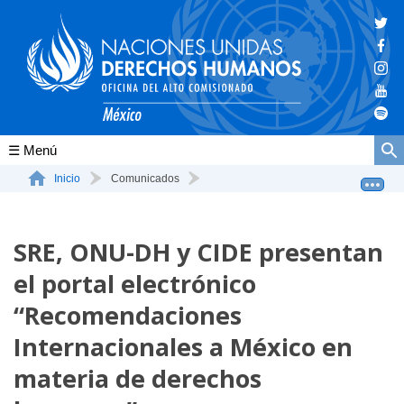
Conócenos
Inicio
Comunicados
SRE, ONU-DH y CIDE presentan el portal electrónico “...
La ONU-DH en el mundo
SRE, ONU-DH y CIDE presentan
La ONU-DH en México
el portal electrónico
Vacantes ONU-DH México
“Recomendaciones
ONU-DH en el tiempo
Internacionales a México en
materia de derechos