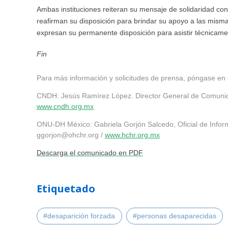
Ambas instituciones reiteran su mensaje de solidaridad con
reafirman su disposición para brindar su apoyo a las mism
expresan su permanente disposición para asistir técnicam
Fin
Para más información y solicitudes de prensa, póngase en 
CNDH: Jesús Ramírez López. Director General de Comunic
www.cndh.org.mx
ONU-DH México: Gabriela Gorjón Salcedo, Oficial de Inform
ggorjon@ohchr.org
/
www.hchr.org.mx
Descarga el comunicado en PDF
Etiquetado
#desaparición forzada
#personas desaparecidas