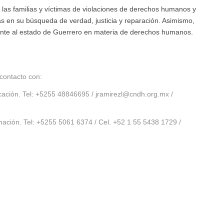
 las familias y víctimas de violaciones de derechos humanos y
as en su búsqueda de verdad, justicia y reparación. Asimismo,
ente al estado de Guerrero en materia de derechos humanos.
contacto con:
ación. Tel: +5255 48846695 /
jramirezl@cndh.org.mx
/
ación. Tel: +5255 5061 6374 / Cel. +52 1 55 5438 1729 /