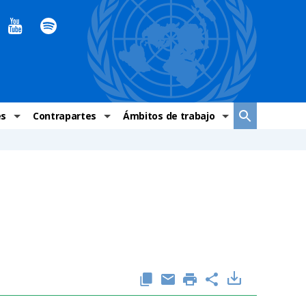
es
Contrapartes
Ámbitos de trabajo
ndaciones Alto Comisionado
Sistema de La ONU
Graves violaciones de DH
 México
Alto Comisionado
DESC
ías y grupos de trabajo
Oficinas en Latinoamérica
Grupos vulnerados
s de DH
Instituciones mexicanas de derechos humanos
Indicadores de DH
Periódico Universal – México
OSC de derechos humanos
Comunicación y promoción
Representación