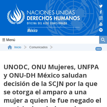
Conócenos
Inicio
Comunicados
UNODC, ONU Mujeres, UNFPA y ONU-DH México saludan deci...
La ONU-DH en el mundo
UNODC, ONU Mujeres, UNFPA
La ONU-DH en México
y ONU-DH México saludan
Vacantes ONU-DH México
decisión de la SCJN por la que
ONU-DH en el tiempo
se otorga el amparo a una
mujer a quien le fue negado el