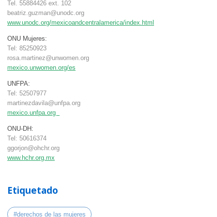
Tel. 55884426 ext. 102
beatriz.guzman@unodc.org
www.unodc.org/mexicoandcentralamerica/index.html
ONU Mujeres:
Tel: 85250923
rosa.martinez@unwomen.org
mexico.unwomen.org/es
UNFPA:
Tel: 52507977
martinezdavila@unfpa.org
mexico.unfpa.org
ONU-DH:
Tel: 50616374
ggorjon@ohchr.org
www.hchr.org.mx
Etiquetado
#derechos de las mujeres