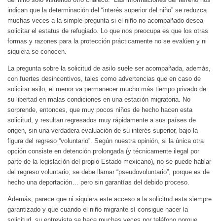
indican que la determinación del “interés superior del niño” se reduzca
muchas veces a la simple pregunta si el niño no acompañado desea
solicitar el estatus de refugiado. Lo que nos preocupa es que los otras
formas y razones para la protección prácticamente no se evalúen y ni
siquiera se conocen.
La pregunta sobre la solicitud de asilo suele ser acompañada, además,
con fuertes desincentivos, tales como advertencias que en caso de
solicitar asilo, el menor va permanecer mucho más tiempo privado de
su libertad en malas condiciones en una estación migratoria. No
sorprende, entonces, que muy pocos niños de hecho hacen esta
solicitud, y resultan regresados muy rápidamente a sus países de
origen, sin una verdadera evaluación de su interés superior, bajo la
figura del regreso “voluntario”. Según nuestra opinión, si la única otra
opción consiste en detención prolongada (y técnicamente ilegal por
parte de la legislación del propio Estado mexicano), no se puede hablar
del regreso voluntario; se debe llamar “pseudovoluntario”, porque es de
hecho una deportación… pero sin garantías del debido proceso.
Además, parece que ni siquiera este acceso a la solicitud esta siempre
garantizado y que cuando el niño migrante sí consigue hacer la
solicitud, su entrevista se hace muchas veces por teléfono porque