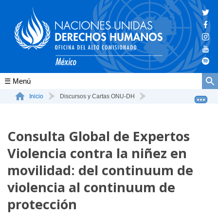
Conócenos
Inicio
Discursos y Cartas ONU-DH
Consulta Global de Expertos Violencia contra la niñez ...
La ONU-DH en el mundo
Consulta Global de Expertos
La ONU-DH en México
Violencia contra la niñez en
Vacantes ONU-DH México
movilidad: del continuum de
ONU-DH en el tiempo
violencia al continuum de
protección