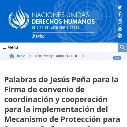
Conócenos
Inicio
Discursos y Cartas ONU-DH
Palabras de Jesús Peña para la Firma de convenio de c...
La ONU-DH en el mundo
Palabras de Jesús Peña para la
La ONU-DH en México
Firma de convenio de
Vacantes ONU-DH México
coordinación y cooperación
ONU-DH en el tiempo
para la implementación del
Mecanismo de Protección para