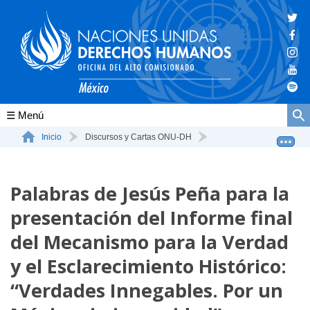
Conócenos
Inicio
Discursos y Cartas ONU-DH
Palabras de Jesús Peña para la presentación del Info...
La ONU-DH en el mundo
Palabras de Jesús Peña para la
La ONU-DH en México
presentación del Informe final
Vacantes ONU-DH México
del Mecanismo para la Verdad
ONU-DH en el tiempo
y el Esclarecimiento Histórico:
“Verdades Innegables. Por un