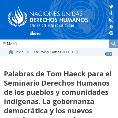
Conócenos
Inicio
Discursos y Cartas ONU-DH
Palabras de Tom Haeck para el Seminario Derechos Humano...
La ONU-DH en el mundo
Palabras de Tom Haeck para el
La ONU-DH en México
Seminario Derechos Humanos
Vacantes ONU-DH México
de los pueblos y comunidades
ONU-DH en el tiempo
indígenas. La gobernanza
democrática y los nuevos