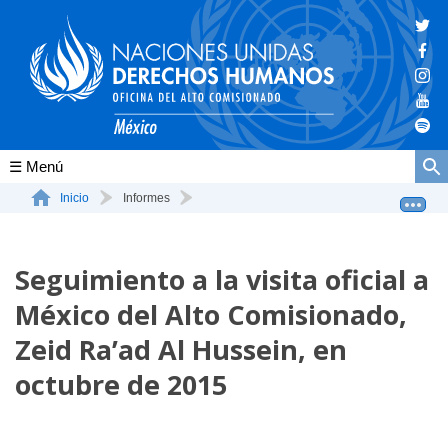
Conócenos
Inicio
Informes
Seguimiento a la visita oficial a México del Alto Comi...
La ONU-DH en el mundo
Seguimiento a la visita oficial a
La ONU-DH en México
México del Alto Comisionado,
Vacantes ONU-DH México
Zeid Ra’ad Al Hussein, en
ONU-DH en el tiempo
octubre de 2015