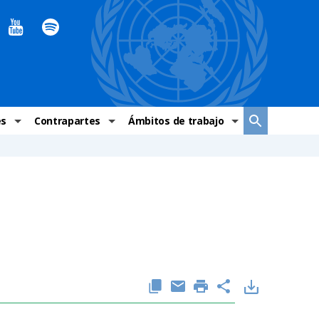
es
Contrapartes
Ámbitos de trabajo
ndaciones Alto Comisionado
Sistema de La ONU
Graves violaciones de DH
 México
Alto Comisionado
DESC
ías y grupos de trabajo
Oficinas en Latinoamérica
Grupos vulnerados
s de DH
Instituciones mexicanas de derechos humanos
Indicadores de DH
Periódico Universal – México
OSC de derechos humanos
Comunicación y promoción
Representación