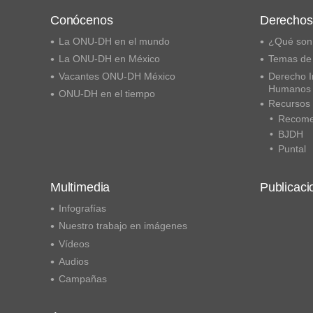
Conócenos
Derecho
La ONU-DH en el mundo
¿Qué son
La ONU-DH en México
Temas de
Vacantes ONU-DH México
Derecho I
Humanos
ONU-DH en el tiempo
Recursos
Recome
BJDH
Puntal
Multimedia
Publicaci
Infografías
Nuestro trabajo en imágenes
Vídeos
Audios
Campañas