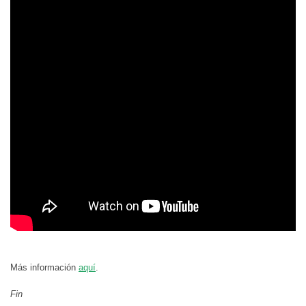
Más información
aquí
.
Fin