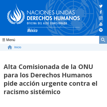
Conócenos
Inicio
La ONU-DH en el mundo
Alta Comisionada de la ONU
La ONU-DH en México
para los Derechos Humanos
Vacantes ONU-DH México
pide acción urgente contra el
ONU-DH en el tiempo
racismo sistémico