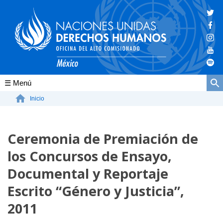
Conócenos
Inicio
La ONU-DH en el mundo
Ceremonia de Premiación de
La ONU-DH en México
los Concursos de Ensayo,
Vacantes ONU-DH México
Documental y Reportaje
ONU-DH en el tiempo
Escrito “Género y Justicia”,
2011