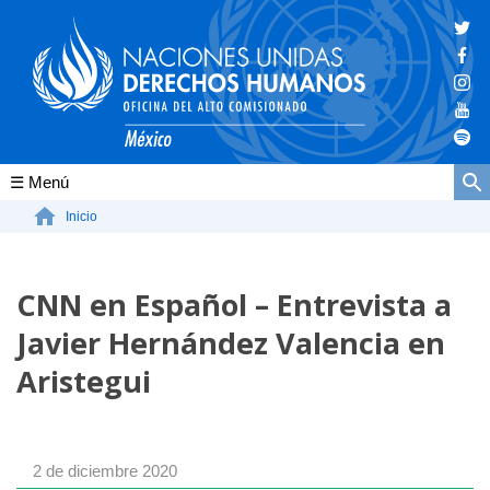
Conócenos
Inicio
La ONU-DH en el mundo
CNN en Español – Entrevista a
La ONU-DH en México
Javier Hernández Valencia en
Vacantes ONU-DH México
Aristegui
ONU-DH en el tiempo
2 de diciembre 2020