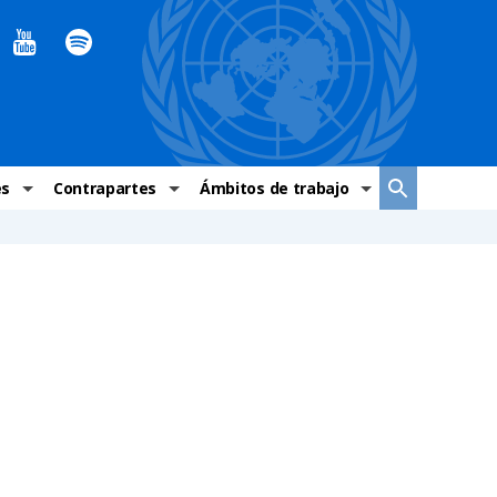
es
Contrapartes
Ámbitos de trabajo
ndaciones Alto Comisionado
Sistema de La ONU
Graves violaciones de DH
 México
Alto Comisionado
DESC
ías y grupos de trabajo
Oficinas en Latinoamérica
Grupos vulnerados
s de DH
Instituciones mexicanas de derechos humanos
Indicadores de DH
Periódico Universal – México
OSC de derechos humanos
Comunicación y promoción
Representación