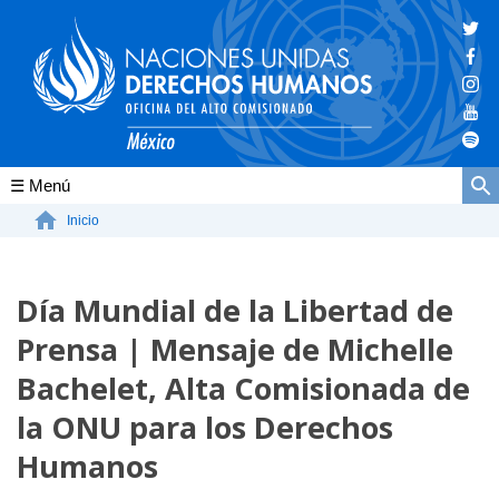
Conócenos
Inicio
La ONU-DH en el mundo
Día Mundial de la Libertad de
La ONU-DH en México
Prensa | Mensaje de Michelle
Vacantes ONU-DH México
Bachelet, Alta Comisionada de
ONU-DH en el tiempo
la ONU para los Derechos
Humanos