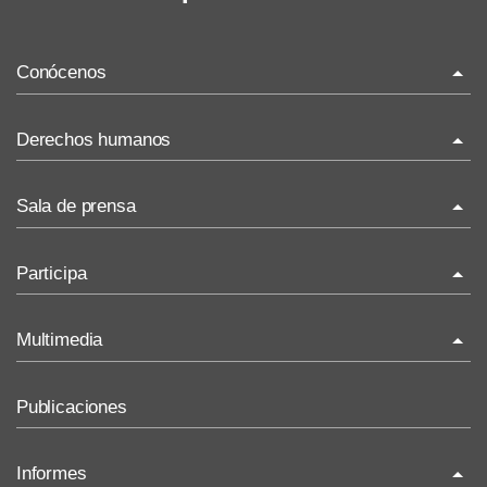
Conócenos
La ONU-DH en el mundo
Derechos humanos
La ONU-DH en México
¿Qué son los derechos humanos?
Sala de prensa
Vacantes ONU-DH México
Temas de Derechos Humanos
ONU-DH en el tiempo
Comunicados
Participa
Derecho Internacional de los Derechos Humanos
Comunicados Nacionales
ONU-DH en los medios
Recursos de DH
Invitaciones
Comunicados Internacionales
Multimedia
ONU-DH te informa
Recomendaciones DH
Concursos y premios sobre DH
Discursos y cartas ONU-DH
Infografías
BJDH
Publicaciones
COVID-19 y los DH
Nuestro trabajo en imágenes
Puntal
Informes
Historias destacadas
Vídeos