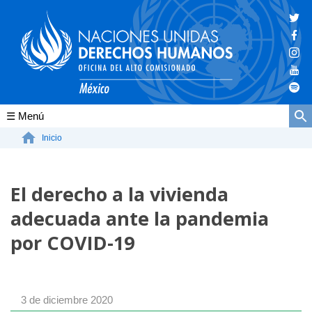
Conócenos
Inicio
La ONU-DH en el mundo
El derecho a la vivienda
La ONU-DH en México
adecuada ante la pandemia
Vacantes ONU-DH México
por COVID-19
ONU-DH en el tiempo
3 de diciembre 2020