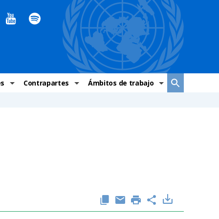
es
Contrapartes
Ámbitos de trabajo
ndaciones Alto Comisionado
Sistema de La ONU
Graves violaciones de DH
 México
Alto Comisionado
DESC
ías y grupos de trabajo
Oficinas en Latinoamérica
Grupos vulnerados
s de DH
Instituciones mexicanas de derechos humanos
Indicadores de DH
Periódico Universal – México
OSC de derechos humanos
Comunicación y promoción
Representación