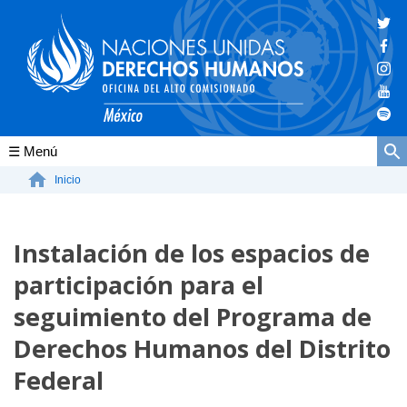
Conócenos
Inicio
La ONU-DH en el mundo
Instalación de los espacios de
La ONU-DH en México
participación para el
Vacantes ONU-DH México
seguimiento del Programa de
ONU-DH en el tiempo
Derechos Humanos del Distrito
Federal