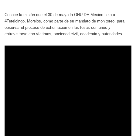
Conoce la misión que el 30 de mayo la ONU-DH México hizo a
#‎Tetelcingo, Morelos, como parte de su mandato de monitoreo, para
observar el proceso de exhumación en las fosas comunes y
entrevistarse con víctimas, sociedad civil, academia y autoridades.