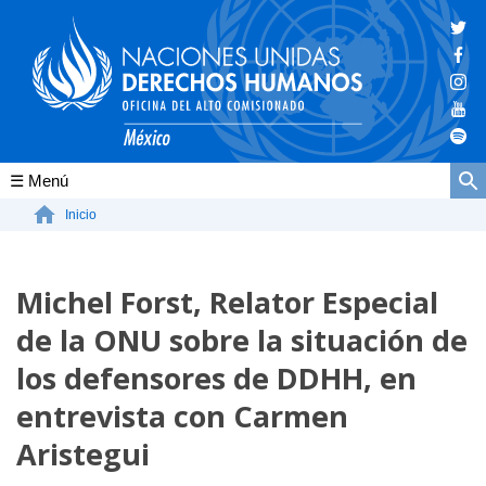
Conócenos
Inicio
La ONU-DH en el mundo
Michel Forst, Relator Especial
La ONU-DH en México
de la ONU sobre la situación de
Vacantes ONU-DH México
los defensores de DDHH, en
ONU-DH en el tiempo
entrevista con Carmen
Aristegui