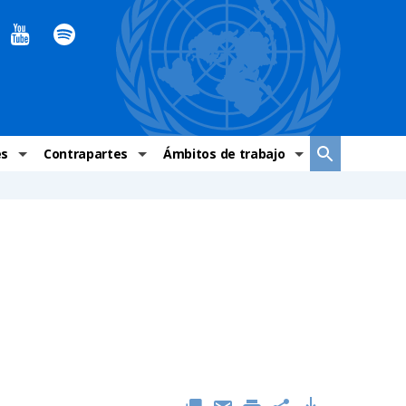
es
Contrapartes
Ámbitos de trabajo
ndaciones Alto Comisionado
Sistema de La ONU
Graves violaciones de DH
 México
Alto Comisionado
DESC
ías y grupos de trabajo
Oficinas en Latinoamérica
Grupos vulnerados
s de DH
Instituciones mexicanas de derechos humanos
Indicadores de DH
Periódico Universal – México
OSC de derechos humanos
Comunicación y promoción
Representación