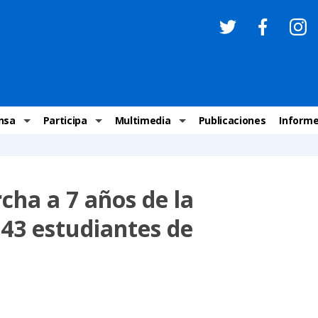
nsa
Participa
Multimedia
Publicaciones
Inform
os
Invitaciones
Comunicados Nacionales
Infografías
Recome
los medios
Concursos y premios sobre DH
Comunicados Internacionales
Nuestro trabajo en imágenes
ONU-DH
a a 7 años de la
chos Humanos
informa
Vídeos
Relator
 43 estudiantes de
y cartas ONU-DH
Recomendaciones DH
Audios
Comité
los DH
BJDH
Campañas
Examen 
destacadas
Puntal