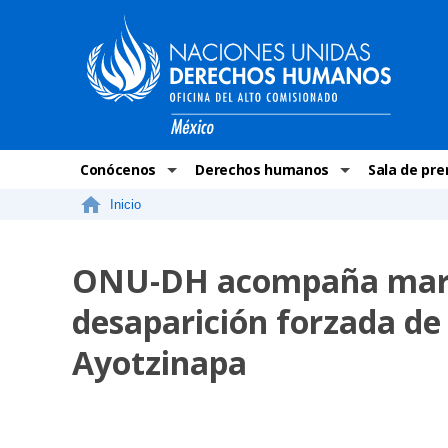
Conócenos
Derechos humanos
Sala de pre
Inicio
La ONU-DH en el mundo
¿Qué son los derechos humanos?
Comunicad
La ONU-DH en México
Temas de Derechos Humanos
ONU-DH en 
ONU-DH acompaña march
Vacantes ONU-DH México
Derecho Internacional de los Dere
ONU-DH te 
desaparición forzada de
ONU-DH en el tiempo
Recursos de DH
Discursos 
Ayotzinapa
COVID-19 y 
Historias 