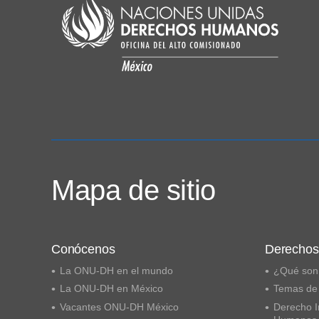
Mapa de sitio
Conócenos
Derecho
La ONU-DH en el mundo
¿Qué son
La ONU-DH en México
Temas de
Vacantes ONU-DH México
Derecho I