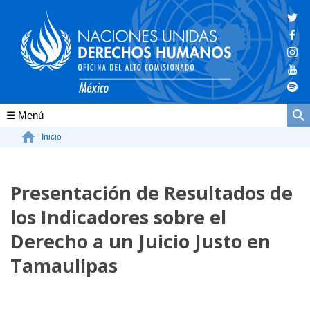
Conócenos
Inicio
La ONU-DH en el mundo
Presentación de Resultados de
La ONU-DH en México
los Indicadores sobre el
Vacantes ONU-DH México
Derecho a un Juicio Justo en
ONU-DH en el tiempo
Tamaulipas