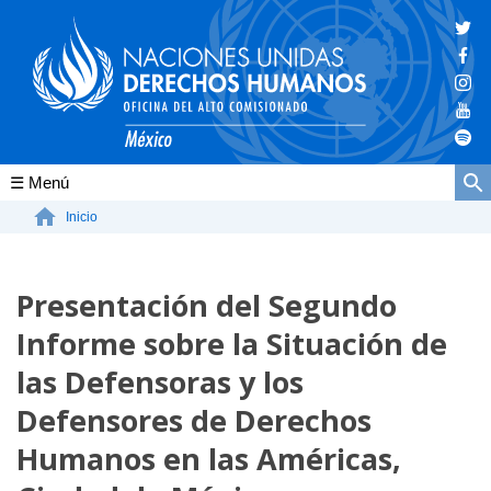
Conócenos
Inicio
La ONU-DH en el mundo
Presentación del Segundo
La ONU-DH en México
Informe sobre la Situación de
Vacantes ONU-DH México
las Defensoras y los
ONU-DH en el tiempo
Defensores de Derechos
Humanos en las Américas,