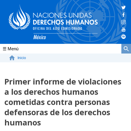
Conócenos
Inicio
La ONU-DH en el mundo
Primer informe de violaciones
La ONU-DH en México
a los derechos humanos
Vacantes ONU-DH México
cometidas contra personas
ONU-DH en el tiempo
defensoras de los derechos
humanos