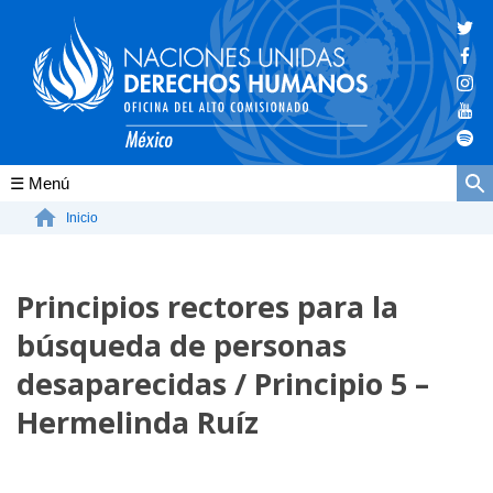
Conócenos
Inicio
La ONU-DH en el mundo
Principios rectores para la
La ONU-DH en México
búsqueda de personas
Vacantes ONU-DH México
desaparecidas / Principio 5 –
ONU-DH en el tiempo
Hermelinda Ruíz