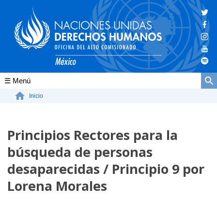
Conócenos
Inicio
La ONU-DH en el mundo
Principios Rectores para la
La ONU-DH en México
búsqueda de personas
Vacantes ONU-DH México
desaparecidas / Principio 9 por
ONU-DH en el tiempo
Lorena Morales