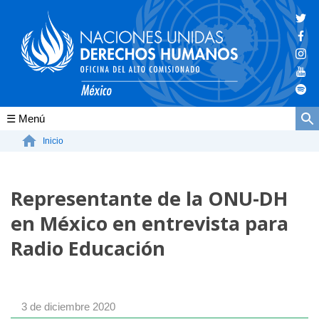
Conócenos
Inicio
La ONU-DH en el mundo
Representante de la ONU-DH
La ONU-DH en México
en México en entrevista para
Vacantes ONU-DH México
Radio Educación
ONU-DH en el tiempo
3 de diciembre 2020