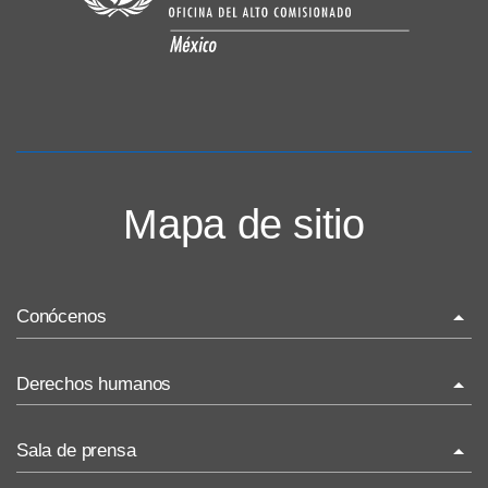
Mapa de sitio
Conócenos
La ONU-DH en el mundo
Derechos humanos
La ONU-DH en México
¿Qué son los derechos humanos?
Sala de prensa
Vacantes ONU-DH México
Temas de Derechos Humanos