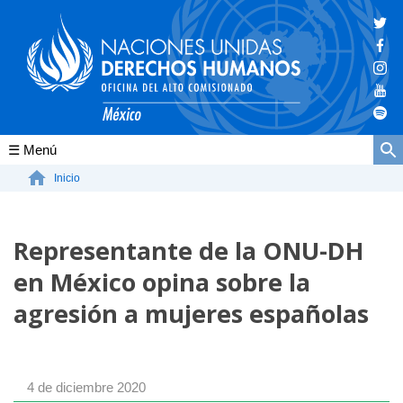
Conócenos
Inicio
La ONU-DH en el mundo
Representante de la ONU-DH
La ONU-DH en México
en México opina sobre la
Vacantes ONU-DH México
agresión a mujeres españolas
ONU-DH en el tiempo
4 de diciembre 2020