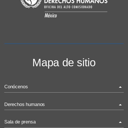
Mapa de sitio
Conócenos
La ONU-DH en el mundo
Derechos humanos
La ONU-DH en México
¿Qué son los derechos humanos?
Sala de prensa
Vacantes ONU-DH México