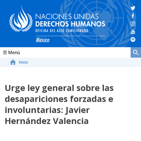
Conócenos
Inicio
La ONU-DH en el mundo
Urge ley general sobre las
La ONU-DH en México
desapariciones forzadas e
Vacantes ONU-DH México
involuntarias: Javier
ONU-DH en el tiempo
Hernández Valencia