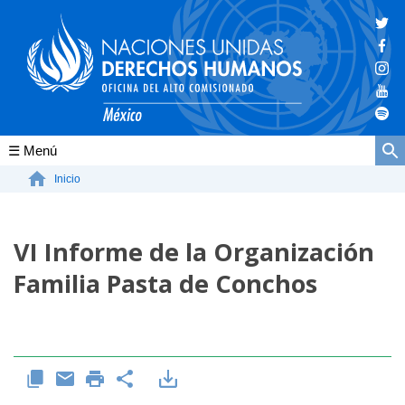
Conócenos
Inicio
La ONU-DH en el mundo
VI Informe de la Organización
La ONU-DH en México
Familia Pasta de Conchos
Vacantes ONU-DH México
ONU-DH en el tiempo