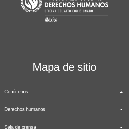
Mapa de sitio
Conócenos
La ONU-DH en el mundo
Derechos humanos
La ONU-DH en México
¿Qué son los derechos humanos?
Sala de prensa
Vacantes ONU-DH México