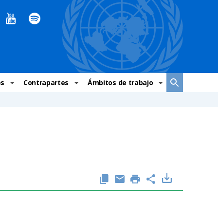
es
Contrapartes
Ámbitos de trabajo
ndaciones Alto Comisionado
Sistema de La ONU
Graves violaciones de DH
 México
Alto Comisionado
DESC
ías y grupos de trabajo
Oficinas en Latinoamérica
Grupos vulnerados
s de DH
Instituciones mexicanas de derechos humanos
Indicadores de DH
Periódico Universal – México
OSC de derechos humanos
Comunicación y promoción
Representación