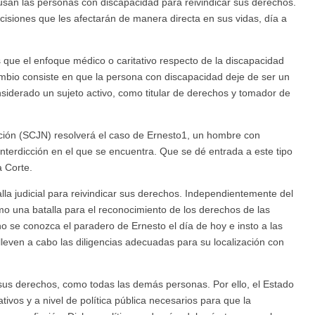
san las personas con discapacidad para reivindicar sus derechos.
isiones que les afectarán de manera directa en sus vidas, día a
 que el enfoque médico o caritativo respecto de la discapacidad
mbio consiste en que la persona con discapacidad deje de ser un
nsiderado un sujeto activo, como titular de derechos y tomador de
ación (SCJN) resolverá el caso de Ernesto1, un hombre con
interdicción en el que se encuentra. Que se dé entrada a este tipo
 Corte.
alla judicial para reivindicar sus derechos. Independientemente del
omo una batalla para el reconocimiento de los derechos de las
se conozca el paradero de Ernesto el día de hoy e insto a las
leven a cabo las diligencias adecuadas para su localización con
us derechos, como todas las demás personas. Por ello, el Estado
ativos y a nivel de política pública necesarios para que la