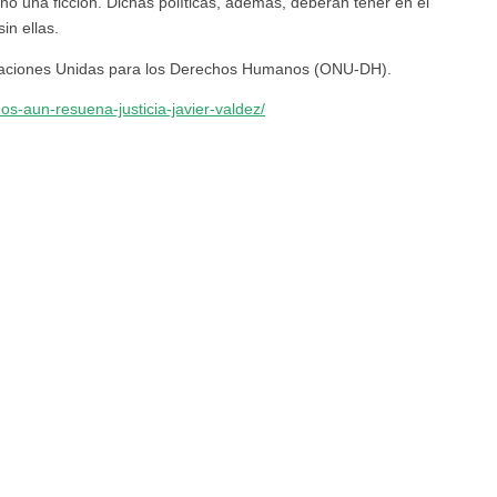
no una ficción. Dichas políticas, además, deberán tener en el
in ellas.
 Naciones Unidas para los Derechos Humanos (ONU-DH).
os-aun-resuena-justicia-javier-valdez/