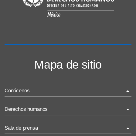
Mapa de sitio
Conócenos
La ONU-DH en el mundo
Derechos humanos
La ONU-DH en México
¿Qué son los derechos humanos?
Sala de prensa
Vacantes ONU-DH México
Temas de Derechos Humanos