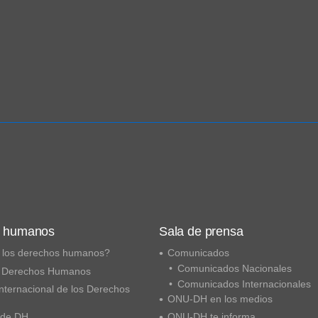
s humanos
Sala de prensa
 los derechos humanos?
Comunicados
Comunicados Nacionales
 Derechos Humanos
Comunicados Internacionales
nternacional de los Derechos
ONU-DH en los medios
 de DH
ONU-DH te informa