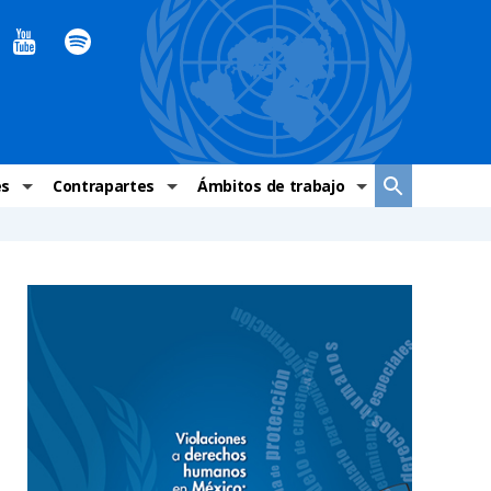
es
Contrapartes
Ámbitos de trabajo
ndaciones Alto Comisionado
Sistema de La ONU
Graves violaciones de DH
 México
Alto Comisionado
DESC
ías y grupos de trabajo
Oficinas en Latinoamérica
Grupos vulnerados
s de DH
Instituciones mexicanas de derechos humanos
Indicadores de DH
Periódico Universal – México
OSC de derechos humanos
Comunicación y promoción
Representación