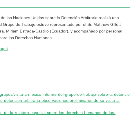
 de las Naciones Unidas sobre la Detención Arbitraria realizó una
 El Grupo de Trabajo estuvo representado por el Sr. Matthew Gillett
Sra. Miriam Estrada-Castillo (Ecuador), y acompañado por personal
s para los Derechos Humanos.
aquí
.
_grupos/visita-a-mexico-informe-del-grupo-de-trabajo-sobre-la-detencion
e-detencion-arbitraria-observaciones-preliminares-de-su-visita-a-
rme-de-la-relatora-especial-sobre-los-derechos-humanos-de-los-