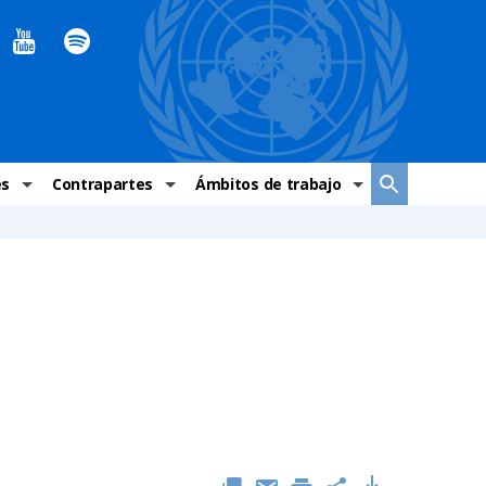
es
Contrapartes
Ámbitos de trabajo
ndaciones Alto Comisionado
Sistema de La ONU
Graves violaciones de DH
 México
Alto Comisionado
DESC
ías y grupos de trabajo
Oficinas en Latinoamérica
Grupos vulnerados
s de DH
Instituciones mexicanas de derechos humanos
Indicadores de DH
Periódico Universal – México
OSC de derechos humanos
Comunicación y promoción
Representación