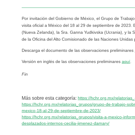
Por invitación del Gobierno de México, el Grupo de Trabajo
visita oficial a México del 18 al 29 de septiembre de 2023.
(Nueva Zelanda), la Sra. Ganna Yudkivska (Ucrania), y la 
de la Oficina del Alto Comisionado de las Naciones Unida
Descarga el documento de las observaciones preliminares
Versión en inglés de las observaciones preliminares
aquí
.
Fin
Más sobre esta categoría:
https://hchr.org.mx/relatorias
https://hchr.org.mx/relatorias_grupos/grupo-de-trabajo-sobr
mexico-18-al-29-de-septiembre-de-2023/
https://hchr.org.mx/relatorias_grupos/visita-a-mexico-info
desplazados-internos-cecilia-jimenez-damary/