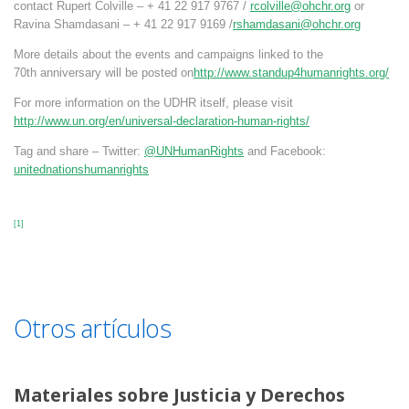
contact Rupert Colville – + 41 22 917 9767 /
rcolville@ohchr.org
or
Ravina Shamdasani – + 41 22 917 9169 /
rshamdasani@ohchr.org
More details about the events and campaigns linked to the
70th anniversary will be posted on
http://www.standup4humanrights.org/
For more information on the UDHR itself, please visit
http://www.un.org/en/universal-declaration-human-rights/
Tag and share – Twitter:
@UNHumanRights
and Facebook:
unitednationshumanrights
[1]
Otros artículos
Materiales sobre Justicia y Derechos