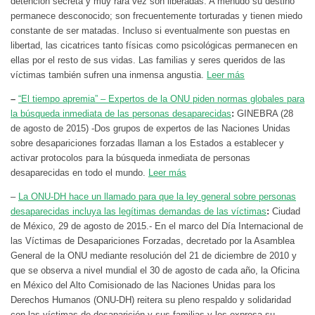
detención secreta y muy rara vez son liberadas. A menudo su destino
permanece desconocido; son frecuentemente torturadas y tienen miedo
constante de ser matadas. Incluso si eventualmente son puestas en
libertad, las cicatrices tanto físicas como psicológicas permanecen en
ellas por el resto de sus vidas. Las familias y seres queridos de las
víctimas también sufren una inmensa angustia.
Leer más
–
“El tiempo apremia” – Expertos de la ONU piden normas globales para
la búsqueda inmediata de las personas desaparecidas
:
GINEBRA (28
de agosto de 2015) -Dos grupos de expertos de las Naciones Unidas
sobre desapariciones forzadas llaman a los Estados a establecer y
activar protocolos para la búsqueda inmediata de personas
desaparecidas en todo el mundo.
Leer más
–
La ONU-DH hace un llamado para que la ley general sobre personas
desaparecidas incluya las legítimas demandas de las víctimas
:
Ciudad
de México, 29 de agosto de 2015.- En el marco del Día Internacional de
las Víctimas de Desapariciones Forzadas, decretado por la Asamblea
General de la ONU mediante resolución del 21 de diciembre de 2010 y
que se observa a nivel mundial el 30 de agosto de cada año, la Oficina
en México del Alto Comisionado de las Naciones Unidas para los
Derechos Humanos (ONU-DH) reitera su pleno respaldo y solidaridad
con las víctimas de desaparición y sus familias y les expresa su