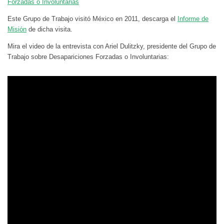
Forzadas o Involuntarias
Este Grupo de Trabajo visitó México en 2011, descarga el
Informe de
Misión
de dicha visita.
Mira el video de la entrevista con Ariel Dulitzky, presidente del Grupo de
Trabajo sobre Desapariciones Forzadas o Involuntarias: