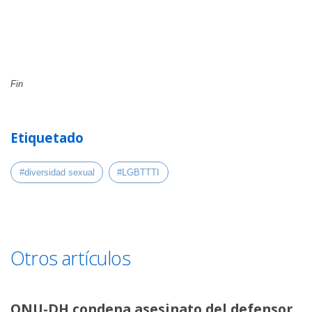
Fin
Etiquetado
#diversidad sexual
#LGBTTTI
Otros artículos
ONU-DH condena asesinato del defensor