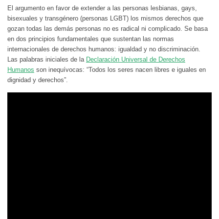
El argumento en favor de extender a las personas lesbianas, gays,
bisexuales y transgénero (personas LGBT) los mismos derechos que
gozan todas las demás personas no es radical ni complicado. Se basa
en dos principios fundamentales que sustentan las normas
internacionales de derechos humanos: igualdad y no discriminación.
Las palabras iniciales de la
Declaración Universal de Derechos
Humanos
son inequívocas: “Todos los seres nacen libres e iguales en
dignidad y derechos”.