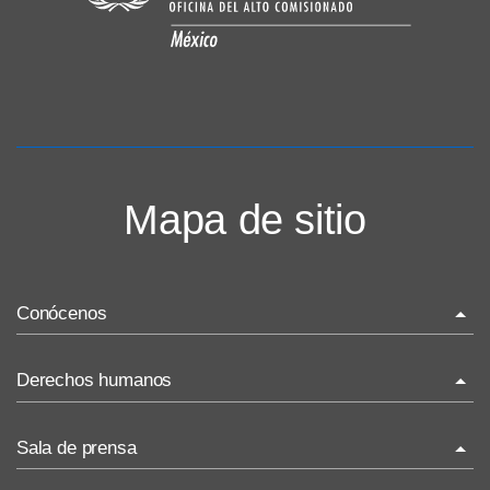
Mapa de sitio
Conócenos
La ONU-DH en el mundo
Derechos humanos
La ONU-DH en México
¿Qué son los derechos humanos?
Sala de prensa
Vacantes ONU-DH México
Temas de Derechos Humanos