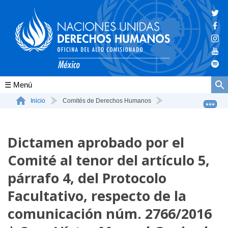
Conócenos
Inicio
Comités de Derechos Humanos
Dictamen aprobado por el Comité al tenor del artículo...
La ONU-DH en el mundo
Dictamen aprobado por el
La ONU-DH en México
Comité al tenor del artículo 5,
Vacantes ONU-DH México
párrafo 4, del Protocolo
ONU-DH en el tiempo
Facultativo, respecto de la
comunicación núm. 2766/2016