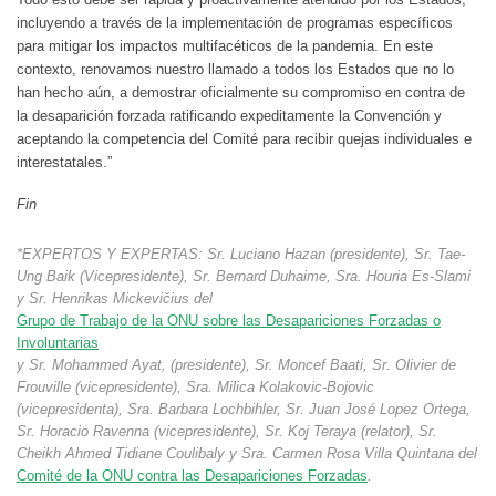
incluyendo a través de la implementación de programas específicos
para mitigar los impactos multifacéticos de la pandemia. En este
contexto, renovamos nuestro llamado a todos los Estados que no lo
han hecho aún, a demostrar oficialmente su compromiso en contra de
la desaparición forzada ratificando expeditamente la Convención y
aceptando la competencia del Comité para recibir quejas individuales e
interestatales.”
Fin
*EXPERTOS Y EXPERTAS: Sr. Luciano Hazan (presidente), Sr. Tae-
Ung Baik (Vicepresidente), Sr. Bernard Duhaime, Sra. Houria Es-Slami
y Sr. Henrikas Mickevičius del
Grupo de Trabajo de la ONU sobre las Desapariciones Forzadas o
Involuntarias
y Sr. Mohammed Ayat, (presidente), Sr. Moncef Baati, Sr. Olivier de
Frouville (vicepresidente), Sra. Milica Kolakovic-Bojovic
(vicepresidenta), Sra. Barbara Lochbihler, Sr. Juan José Lopez Ortega,
Sr. Horacio Ravenna (vicepresidente), Sr. Koj Teraya (relator), Sr.
Cheikh Ahmed Tidiane Coulibaly y Sra. Carmen Rosa Villa Quintana del
Comité de la ONU contra las Desapariciones Forzadas
.