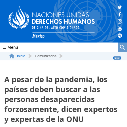
Conócenos
Inicio
Comunicados
A pesar de la pandemia, los países deben buscar a las ...
La ONU-DH en el mundo
A pesar de la pandemia, los
La ONU-DH en México
países deben buscar a las
Vacantes ONU-DH México
personas desaparecidas
ONU-DH en el tiempo
forzosamente, dicen expertos
y expertas de la ONU