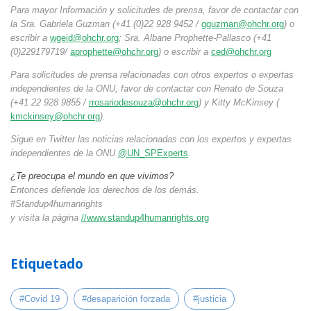
Para mayor Información y solicitudes de prensa, favor de contactar con
la Sra. Gabriela Guzman (+41 (0)22 928 9452 /
gguzman@ohchr.org
) o
escribir a
wgeid@ohchr.org
; Sra. Albane Prophette-Pallasco (+41
(0)229179719/
aprophette@ohchr.org
) o escribir a
ced@ohchr.org
Para solicitudes de prensa relacionadas con otros expertos o expertas
independientes de la ONU, favor de contactar con Renato de Souza
(+41 22 928 9855 /
rrosariodesouza@ohchr.org
) y Kitty McKinsey (
kmckinsey@ohchr.org
).
Sigue en Twitter las noticias relacionadas con los expertos y expertas
independientes de la ONU
@UN_SPExperts
.
¿Te preocupa el mundo en que vivimos?
Entonces defiende los derechos de los demás.
#Standup4humanrights
y visita la página
//www.standup4humanrights.org
Etiquetado
#Covid 19
#desaparición forzada
#justicia