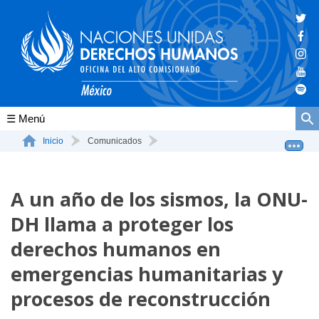
Conócenos
Inicio
Comunicados
A un año de los sismos, la ONU-DH llama a proteger los...
La ONU-DH en el mundo
A un año de los sismos, la ONU-
La ONU-DH en México
DH llama a proteger los
Vacantes ONU-DH México
derechos humanos en
ONU-DH en el tiempo
emergencias humanitarias y
procesos de reconstrucción