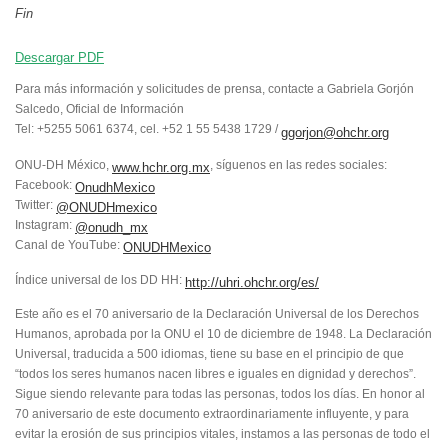
Fin
Descargar PDF
Para más información y solicitudes de prensa, contacte a Gabriela Gorjón
Salcedo, Oficial de Información
Tel: +5255 5061 6374, cel. +52 1 55 5438 1729 /
ggorjon@ohchr.org
ONU-DH México,
, síguenos en las redes sociales:
www.hchr.org.mx
Facebook:
OnudhMexico
Twitter:
@ONUDHmexico
Instagram:
@onudh_mx
Canal de YouTube:
ONUDHMexico
Índice universal de los DD HH:
http://uhri.ohchr.org/es/
Este año es el 70 aniversario de la Declaración Universal de los Derechos
Humanos, aprobada por la ONU el 10 de diciembre de 1948. La Declaración
Universal, traducida a 500 idiomas, tiene su base en el principio de que
“todos los seres humanos nacen libres e iguales en dignidad y derechos”.
Sigue siendo relevante para todas las personas, todos los días. En honor al
70 aniversario de este documento extraordinariamente influyente, y para
evitar la erosión de sus principios vitales, instamos a las personas de todo el